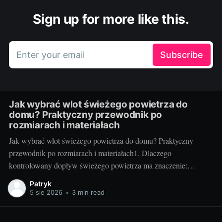
Sign up for more like this.
Enter your email
Subscribe
Jak wybrać wlot świeżego powietrza do
domu? Praktyczny przewodnik po
rozmiarach i materiałach
Jak wybrać wlot świeżego powietrza do domu? Praktyczny
przewodnik po rozmiarach i materiałach1. Dlaczego
kontrolowany dopływ świeżego powietrza ma znaczenie:
komfort, zdrowie i rachunkiNowoczesne, szczelne domy świetnie
Patryk
trzymają ciepło, ale bez kontrolowanego nawiewu szybko
5 sie 2026
•
3 min read
pojawiają się problemy: podwyższony poziom CO2, wilgoć,
zaparowane szyby, alergeny i nieprzyjemne zapachy.