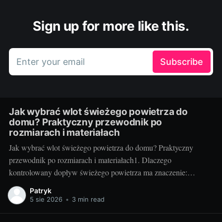
Sign up for more like this.
Enter your email
Subscribe
Jak wybrać wlot świeżego powietrza do
domu? Praktyczny przewodnik po
rozmiarach i materiałach
Jak wybrać wlot świeżego powietrza do domu? Praktyczny
przewodnik po rozmiarach i materiałach1. Dlaczego
kontrolowany dopływ świeżego powietrza ma znaczenie:
komfort, zdrowie i rachunkiNowoczesne, szczelne domy świetnie
Patryk
trzymają ciepło, ale bez kontrolowanego nawiewu szybko
5 sie 2026
•
3 min read
pojawiają się problemy: podwyższony poziom CO2, wilgoć,
zaparowane szyby, alergeny i nieprzyjemne zapachy.