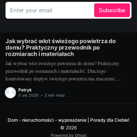
Enter your email
Subscribe
Jak wybrać wlot świeżego powietrza do
domu? Praktyczny przewodnik po
rozmiarach i materiałach
Jak wybrać wlot świeżego powietrza do domu? Praktyczny
przewodnik po rozmiarach i materiałach1. Dlaczego
kontrolowany dopływ świeżego powietrza ma znaczenie:
komfort, zdrowie i rachunkiNowoczesne, szczelne domy świetnie
Patryk
trzymają ciepło, ale bez kontrolowanego nawiewu szybko
5 sie 2026
•
3 min read
pojawiają się problemy: podwyższony poziom CO2, wilgoć,
zaparowane szyby, alergeny i nieprzyjemne zapachy.
Odpowiednio dobrany wlot
Dom - nieruchomości - wyposażenie | Porady dla Ciebie!
© 2026
Powered by Ghost