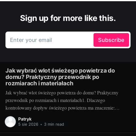
Sign up for more like this.
Enter your email
Subscribe
Jak wybrać wlot świeżego powietrza do
domu? Praktyczny przewodnik po
rozmiarach i materiałach
Jak wybrać wlot świeżego powietrza do domu? Praktyczny
przewodnik po rozmiarach i materiałach1. Dlaczego
kontrolowany dopływ świeżego powietrza ma znaczenie:
komfort, zdrowie i rachunkiNowoczesne, szczelne domy świetnie
Patryk
trzymają ciepło, ale bez kontrolowanego nawiewu szybko
5 sie 2026
•
3 min read
pojawiają się problemy: podwyższony poziom CO2, wilgoć,