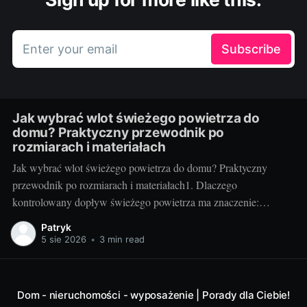
Enter your email
Subscribe
Jak wybrać wlot świeżego powietrza do
domu? Praktyczny przewodnik po
rozmiarach i materiałach
Jak wybrać wlot świeżego powietrza do domu? Praktyczny
przewodnik po rozmiarach i materiałach1. Dlaczego
kontrolowany dopływ świeżego powietrza ma znaczenie:
komfort, zdrowie i rachunkiNowoczesne, szczelne domy świetnie
Patryk
trzymają ciepło, ale bez kontrolowanego nawiewu szybko
5 sie 2026
•
3 min read
pojawiają się problemy: podwyższony poziom CO2, wilgoć,
zaparowane szyby, alergeny i nieprzyjemne zapachy.
Odpowiednio dobrany wlot
Dom - nieruchomości - wyposażenie | Porady dla Ciebie!