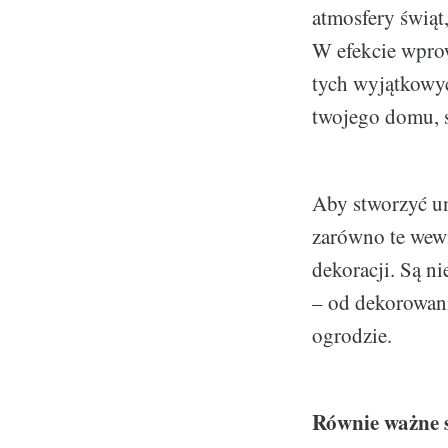
atmosfery świąt
W efekcie wprow
tych wyjątkowyc
twojego domu, 
Aby stworzyć un
zarówno te wewn
dekoracji. Są n
– od dekorowani
ogrodzie.
Równie ważne 