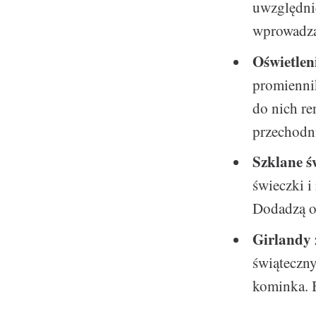
uwzględnić
wprowadzą
Oświetlen
promiennik
do nich re
przechodn
Szklane ś
świeczki i
Dodadzą on
Girlandy 
świąteczn
kominka. B