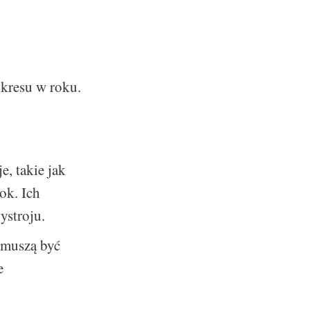
okresu w roku.
e, takie jak
ok. Ich
ystroju.
 muszą być
e