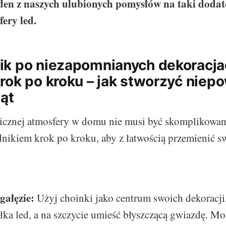
den z naszych ulubionych pomysłów na taki dodate
fery led.
k po niezapomnianych dekoracja
rok po kroku – jak stworzyć niep
iąt
icznej atmosfery w domu nie musi być skomplikowane
nikiem krok po kroku, aby z łatwością przemienić 
gałęzie:
Użyj choinki jako centrum swoich dekoracji
ełka led, a na szczycie umieść błyszczącą gwiazdę. Mo