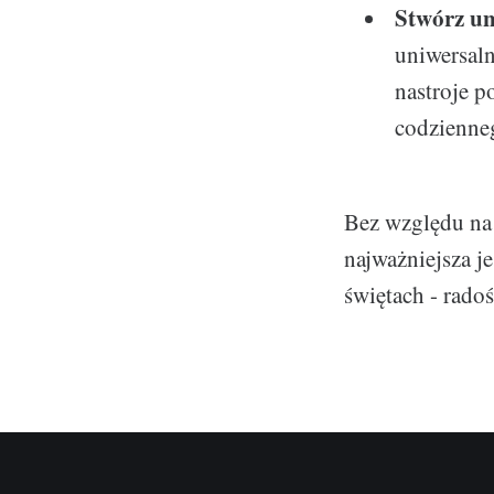
Stwórz un
uniwersal
nastroje p
codzienneg
Bez względu na 
najważniejsza je
świętach - rado