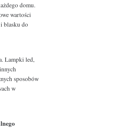
 każdego domu.
owe wartości
i blasku do
a. Lampki led,
 innych
różnych sposobów
ewach w
alnego