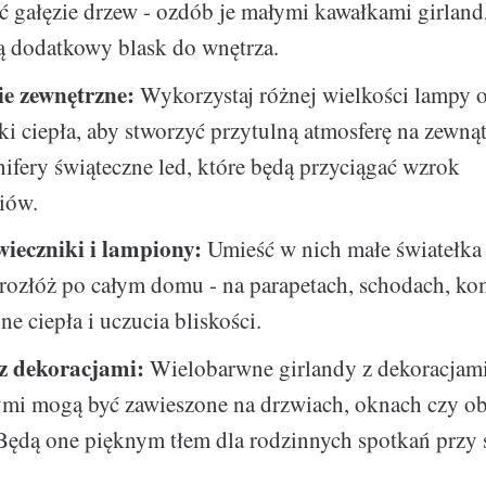
 gałęzie drzew - ozdób je małymi kawałkami girland,
 dodatkowy blask do wnętrza.
ie zewnętrzne:
Wykorzystaj różnej wielkości lampy 
i ciepła, aby stworzyć przytulną atmosferę na zewną
nifery świąteczne led, które będą przyciągać wzrok
iów.
wieczniki i lampiony:
Umieść w nich małe światełka
 rozłóż po całym domu - na parapetach, schodach, k
e ciepła i uczucia bliskości.
z dekoracjami:
Wielobarwne girlandy z dekoracjam
ymi mogą być zawieszone na drzwiach, oknach czy o
ędą one pięknym tłem dla rodzinnych spotkań przy s