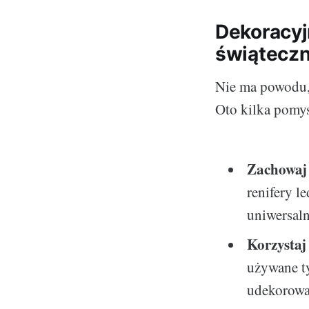
Dekoracyj
świąteczn
Nie ma powodu, 
Oto kilka pomys
Zachowaj 
renifery l
uniwersaln
Korzystaj
używane t
udekorować