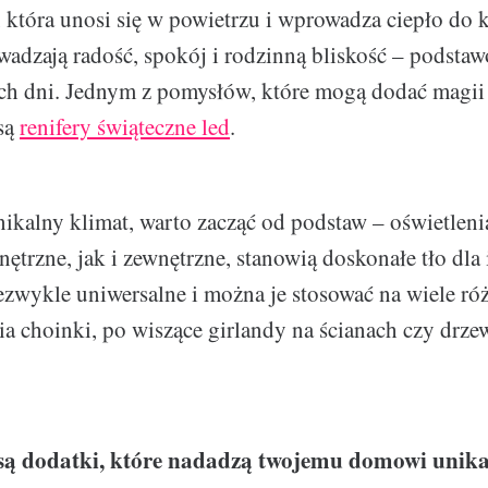
, która unosi się w powietrzu i wprowadza ciepło do
adzają radość, spokój i rodzinną bliskość – podstaw
h dni. Jednym z pomysłów, które mogą dodać magii 
są
renifery świąteczne led
.
ikalny klimat, warto zacząć od podstaw – oświetleni
ętrzne, jak i zewnętrzne, stanowią doskonałe tło dla
iezwykle uniwersalne i można je stosować na wiele 
a choinki, po wiszące girlandy na ścianach czy drz
są dodatki, które nadadzą twojemu domowi unik