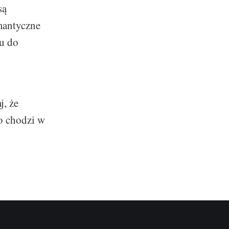
są
mantyczne
ku do
j, że
to chodzi w