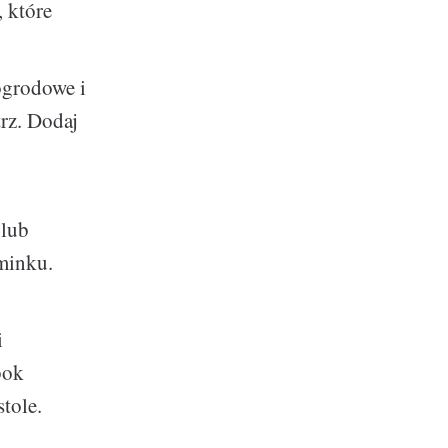
 które
ogrodowe i
trz. Dodaj
 lub
ominku.
i
bok
tole.