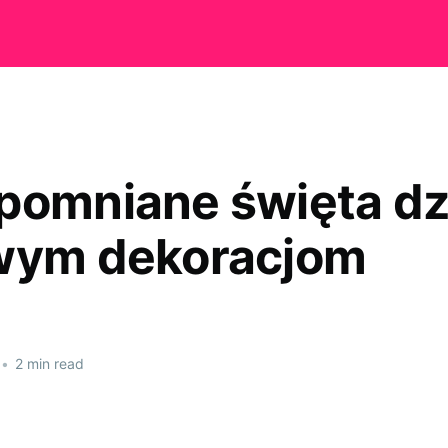
pomniane święta dz
wym dekoracjom
•
2 min read