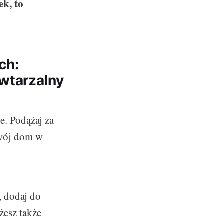
k, to
ch:
owtarzalny
. Podążaj za
swój dom w
, dodaj do
żesz także