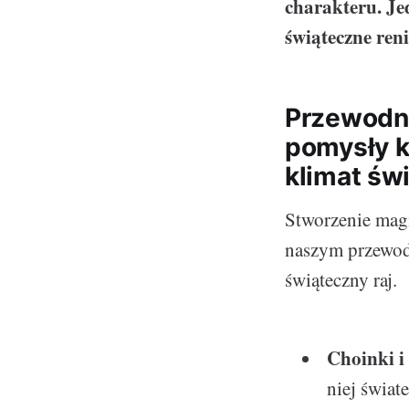
charakteru. Je
świąteczne reni
Przewodni
pomysły k
klimat św
Stworzenie mag
naszym przewod
świąteczny raj.
Choinki i 
niej świat