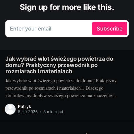
Sign up for more like this.
Enter your email
Subscribe
Jak wybrać wlot świeżego powietrza do
domu? Praktyczny przewodnik po
rozmiarach i materiałach
Jak wybrać wlot świeżego powietrza do domu? Praktyczny
przewodnik po rozmiarach i materiałach1. Dlaczego
kontrolowany dopływ świeżego powietrza ma znaczenie:
komfort, zdrowie i rachunkiNowoczesne, szczelne domy świetnie
Patryk
trzymają ciepło, ale bez kontrolowanego nawiewu szybko
5 sie 2026
•
3 min read
pojawiają się problemy: podwyższony poziom CO2, wilgoć,
zaparowane szyby, alergeny i nieprzyjemne zapachy.
Odpowiednio dobrany wlot