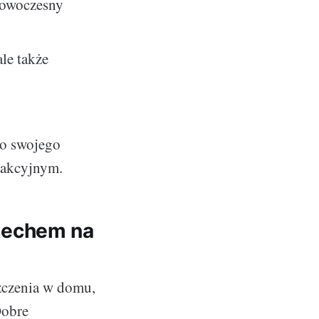
 nowoczesny
le także
do swojego
trakcyjnym.
iechem na
zczenia w domu,
Dobre