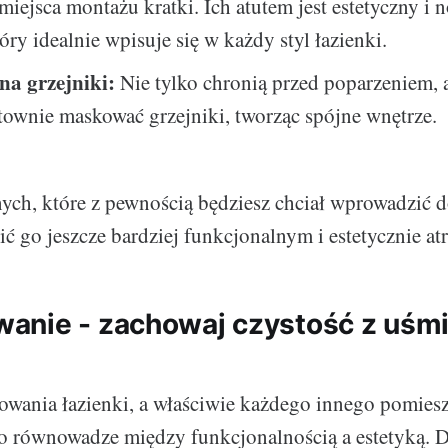
miejsca montażu kratki. Ich atutem jest estetyczny i
óry idealnie wpisuje się w każdy styl łazienki.
na grzejniki:
Nie tylko chronią przed poparzeniem, a
ownie maskować grzejniki, tworząc spójne wnętrze.
innych, które z pewnością będziesz chciał wprowadzić 
ć go jeszcze bardziej funkcjonalnym i estetycznie a
anie - zachowaj czystość z uśm
owania łazienki, a właściwie każdego innego pomies
o równowadze między funkcjonalnością a estetyką. 