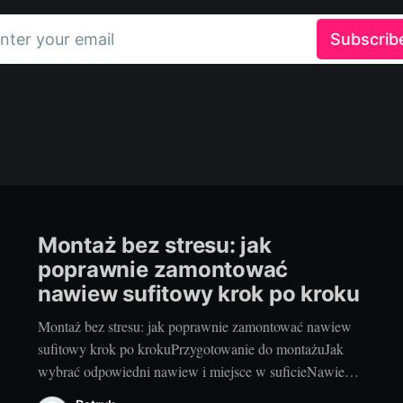
nter your email
Subscrib
Montaż bez stresu: jak
poprawnie zamontować
nawiew sufitowy krok po kroku
Montaż bez stresu: jak poprawnie zamontować nawiew
sufitowy krok po krokuPrzygotowanie do montażuJak
wybrać odpowiedni nawiew i miejsce w suficieNawiew
sufitowy ma rozprowadzać powietrze równomiernie,